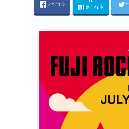
0
シェアする
はてブする