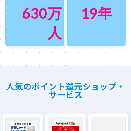
630
万
19
年
人
人気のポイント還元ショップ・
サービス