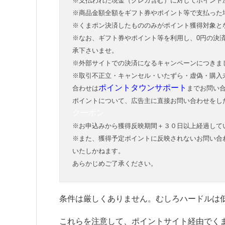
※支払われた現金（クレカ含む）に対してポイント
※商品金額全額をギフト券やポイント等で支払った
※くまポン決済したもののみがポイント獲得対象と
※なお、ギフト券やポイント等を利用し、0円の決
承下さいませ。
※外部サイトでの決済になるキャンペーンにつきま
※取引不正立・キャンセル・いたずら・虚偽・購入
ポイントタウンサポート
合わせは
までお問い
ポイントについて、広告主に直接お問い合わせをし
クーポン
※お申込みから獲得反映期間＋３０日以上経過して
※また、獲得予定ポイントに反映されないお問い合
いたしかねます。
あらかじめご了承ください。
条件は厳しくありません。むしろハードルは
これらを注意して、ポイントサイト経由でく