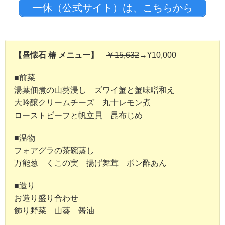
一休（公式サイト）は、こちらから
【昼懐石 椿 メニュー】
￥15,632
→¥10,000
■前菜
湯葉佃煮の山葵浸し ズワイ蟹と蟹味噌和え
大吟醸クリームチーズ 丸十レモン煮
ローストビーフと帆立貝 昆布じめ
■温物
フォアグラの茶碗蒸し
万能葱 くこの実 揚げ舞茸 ポン酢あん
■造り
お造り盛り合わせ
飾り野菜 山葵 醤油