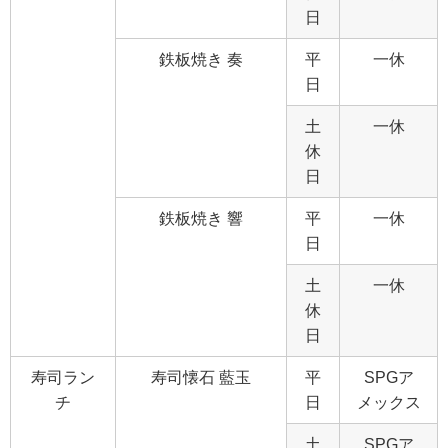
日
鉄板焼き 奏
平
一休
日
土
一休
休
日
鉄板焼き 響
平
一休
日
土
一休
休
日
寿司ラン
寿司懐石 藍玉
平
SPGア
チ
日
メックス
土
SPGア