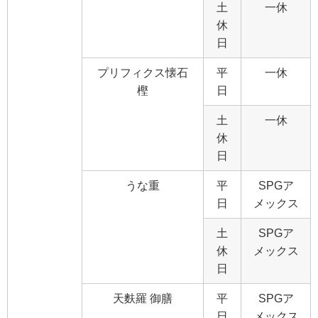
土
一休
休
日
プリフィクス懐石
平
一休
樫
日
土
一休
休
日
うな重
平
SPGア
日
メックス
土
SPGア
休
メックス
日
天麩羅 御膳
平
SPGア
日
メックス