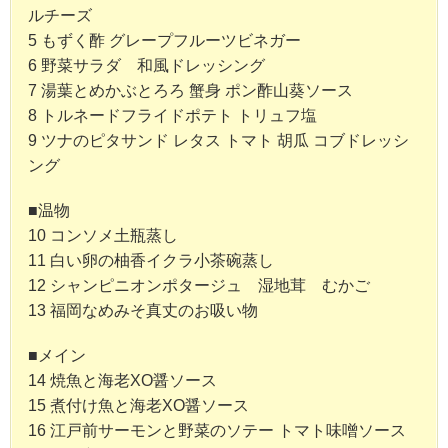
ルチーズ
5 もずく酢 グレープフルーツビネガー
6 野菜サラダ 和風ドレッシング
7 湯葉とめかぶとろろ 蟹身 ポン酢山葵ソース
8 トルネードフライドポテト トリュフ塩
9 ツナのピタサンド レタス トマト 胡瓜 コブドレッシ
ング
■温物
10 コンソメ土瓶蒸し
11 白い卵の柚香イクラ小茶碗蒸し
12 シャンピニオンポタージュ 湿地茸 むかご
13 福岡なめみそ真丈のお吸い物
■メイン
14 焼魚と海老XO醤ソース
15 煮付け魚と海老XO醤ソース
16 江戸前サーモンと野菜のソテー トマト味噌ソース