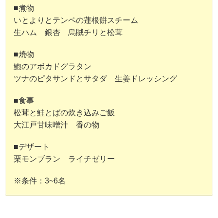
■煮物
いとよりとテンペの蓮根餅スチーム
生ハム 銀杏 烏賊チリと松茸
■焼物
鮑のアボカドグラタン
ツナのピタサンドとサタダ 生姜ドレッシング
■食事
松茸と鮭とばの炊き込みご飯
大江戸甘味噌汁 香の物
■デザート
栗モンブラン ライチゼリー
※条件：3~6名