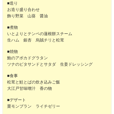
■造り
お造り盛り合わせ
飾り野菜 山葵 醤油
■煮物
いとよりとテンペの蓮根餅スチーム
生ハム 銀杏 烏賊チリと松茸
■焼物
鮑のアボカドグラタン
ツナのピタサンドとサタダ 生姜ドレッシング
■食事
松茸と鮭とばの炊き込みご飯
大江戸甘味噌汁 香の物
■デザート
栗モンブラン ライチゼリー