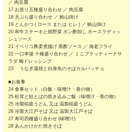
／ 肉豆腐
17 お造り五種盛り合わせ ／ 肉豆腐
18 天ぷら盛り合わせ ／ 鮪山掛け
19 とんかつ ( ロース または ヒレ ) ／ 鮪山掛け
20 和牛ステーキと焼野菜 ポン酢卸し ホースラディッ
シュソース
21 イベリコ豚柔煮揚げ 黒酢ソース ／ 海老フライ
22 一口串揚 十種盛り合わせ ／ ミニブラッティーナサ
ラダ 梅ドレッシング
23 うなぎ蒲焼と白身魚のそばカルパッチョ
■お食事
24 食事セット（白飯・味噌汁・香の物）
25 松茸と鮭とばの炊き込みご飯（味噌汁・香の物）
25 冷製稲庭うどん 又は 温製稲庭うどん
26 冷製大江戸そば 又は 温製大江戸そば
27 寿司四種盛り合わせ (味噌汁)
28 あんかけかた焼きそば