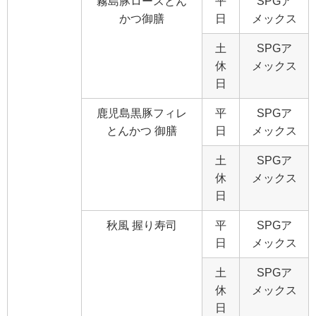
霧島豚ロースとん
平
SPGア
かつ御膳
日
メックス
土
SPGア
休
メックス
日
鹿児島黒豚フィレ
平
SPGア
とんかつ 御膳
日
メックス
土
SPGア
休
メックス
日
秋風 握り寿司
平
SPGア
日
メックス
土
SPGア
休
メックス
日