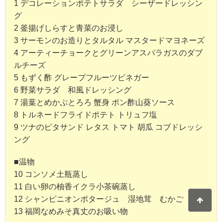
1 デコレーションポテトサラダ シーザードレッシン
グ
2 釜揚げしらすと青菜のお浸し
3 サーモンのお造りとタルタル マスタードマヨネーズ
4 アーティーチョークとグリーンアスパラガスのダブ
ルチーズ
5 もずく酢 グレープフルーツビネガー
6 野菜サラダ 和風ドレッシング
7 湯葉とめかぶとろろ 蟹身 ポン酢山葵ソース
8 トルネードフライドポテト トリュフ塩
9 ツナのピタサンド レタス トマト 胡瓜 コブドレッシ
ング
■温物
10 コンソメ土瓶蒸し
11 白い卵の柚香イクラ小茶碗蒸し
12 シャンピニオンポタージュ 湿地茸 むかご
13 福岡なめみそ真丈のお吸い物