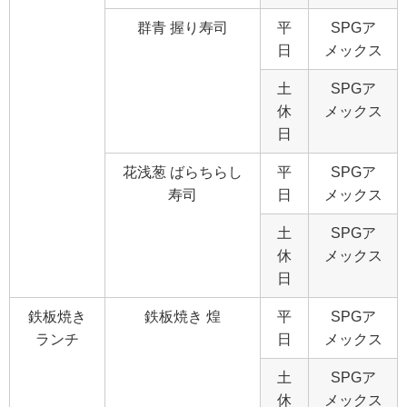
群青 握り寿司
平
SPGア
日
メックス
土
SPGア
休
メックス
日
花浅葱 ばらちらし
平
SPGア
寿司
日
メックス
土
SPGア
休
メックス
日
鉄板焼き
鉄板焼き 煌
平
SPGア
ランチ
日
メックス
土
SPGア
休
メックス