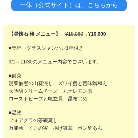
一休（公式サイト）は、こちらから
【昼懐石 檜 メニュー】
¥18,080
→
¥10,000
■乾杯 グラスシャンパン1杯付き
9/1～11/30のメニュー内容でございます。
■前菜
湯葉佃煮の山葵浸し ズワイ蟹と蟹味噌和え
大吟醸クリームチーズ 丸十レモン煮
ローストビーフと帆立貝 昆布じめ
■温物
フォアグラの茶碗蒸し
万能葱 くこの実 揚げ舞茸 ポン酢あん