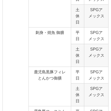
土
SPGア
休
メックス
日
刺身・焼魚 御膳
平
SPGア
日
メックス
土
SPGア
休
メックス
日
鹿児島黒豚フィレ
平
SPGア
とんかつ御膳
日
メックス
土
SPGア
休
メックス
日