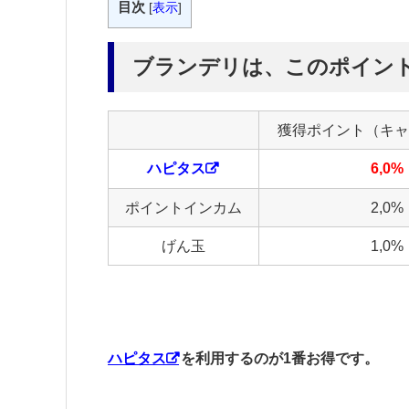
目次
[
表示
]
ブランデリは、このポイン
獲得ポイント（キャ
ハピタス
6,0%
ポイントインカム
2,0%
げん玉
1,0%
ハピタス
を利用するのが1番お得です。