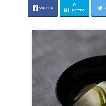
0
シェアする
はてブする