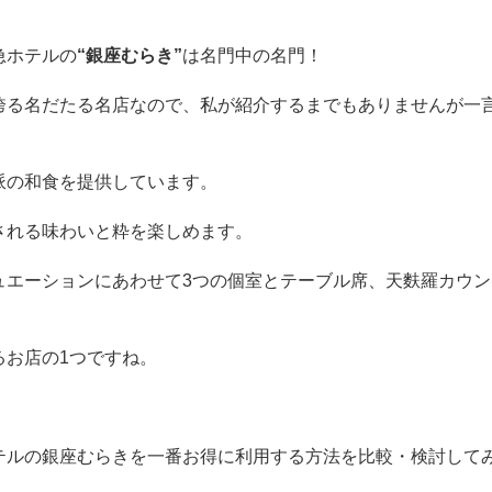
急ホテルの
“銀座むらき”
は名門中の名門！
誇る名だたる名店なので、私が紹介するまでもありませんが一
派の和食を提供しています。
される味わいと粋を楽しめます。
ュエーションにあわせて3つの個室とテーブル席、天麩羅カウン
るお店の1つですね。
テルの銀座むらきを一番お得に利用する方法を比較・検討して