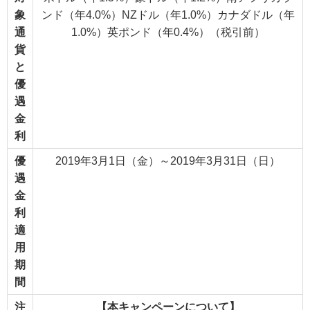
象
ンド（年4.0%）NZドル（年1.0%）カナダドル（年
通
1.0%）英ポンド（年0.4%）（税引前）
貨
と
優
遇
金
利
優
2019年3月1日（金）～2019年3月31日（日）
遇
金
利
適
用
期
間
注
【本キャンペーンについて】