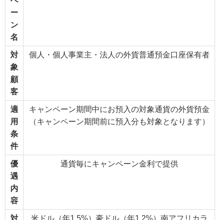
ペ
ー
ン
名
対
個人・個人事業主・法人の外貨普通預金口座保有者
象
顧
客
適
キャンペーン期間中にお預入の対象通貨の外貨預金
用
（キャンペーン期間前に預入分も対象となります）
条
件
優
通貨毎にキャンペーン金利で提供
遇
内
容
対
米ドル（年1.5%）豪ドル（年1.2%）南アフリカラ