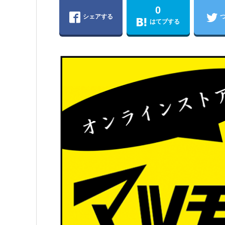
0
シェアする
はてブする