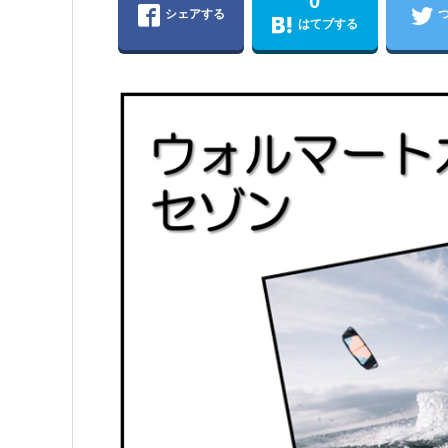
0
シェアする
はてブする