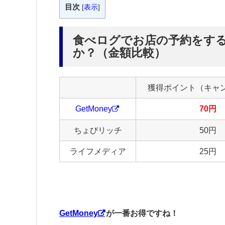
目次
[
表示
]
食べログでお店の予約をす
か？（金額比較）
獲得ポイント（キャ
GetMoney
70円
ちょびリッチ
50円
ライフメディア
25円
GetMoney
が一番お得ですね！