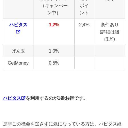
（キャンぺー
ポイ
ン中）
ント
ハピタス
1,2%
2,4%
条件あり
(詳細は後
ほど)
げん玉
1,0%
GetMoney
0,5%
ハピタス
を利用するのが1番お得です。
是非この機会を逃さずに気になっている方は、ハピタス経