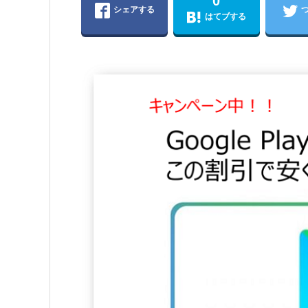
0
シェアする
はてブする