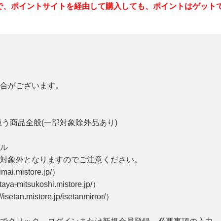
で、ポイントサイトを経由して購入しても、ポイントはゲット
合がございます。
う商品全般(一部対象除外品あり)
ル
対象外となりますのでご注意ください。
.mistore.jp/）
itsukoshi.mistore.jp/）
mistore.jp/isetanmirror/）