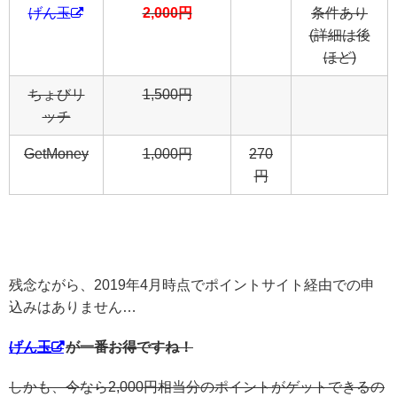
げん玉
2,000円
条件あり
(詳細は後
ほど)
ちょびリ
1,500円
ッチ
GetMoney
1,000円
270
円
残念ながら、2019年4月時点でポイントサイト経由での申
込みはありません…
げん玉
が一番お得ですね！
しかも、今なら2,000円相当分のポイントがゲットできるの